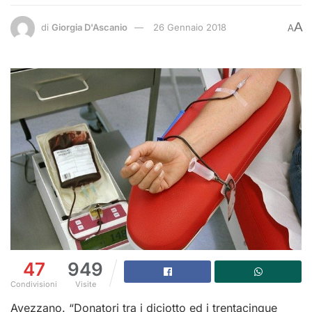
A
di
Giorgia D'Ascanio
26 Gennaio 2018
A
47
949
Condivisioni
Visite
Avezzano. “Donatori tra i diciotto ed i trentacinque