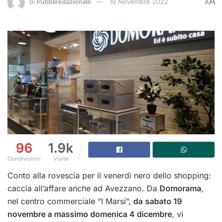
A
di
Pubbliredazionale
19 Novembre 2022
A
96
1.9k
Condivisioni
Visite
Conto alla rovescia per il venerdì nero dello shopping:
caccia all’affare anche ad Avezzano. Da
Domorama
,
nel centro commerciale “I Marsi”,
da
sabato 19
novembre a massimo domenica 4 dicembre
, vi