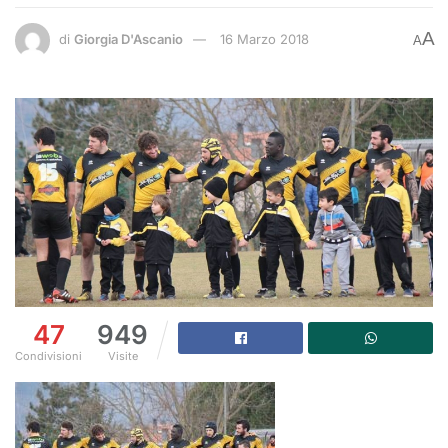
A
di
Giorgia D'Ascanio
16 Marzo 2018
A
47
949
Condivisioni
Visite