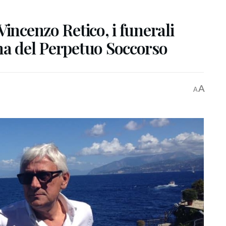
incenzo Retico, i funerali
na del Perpetuo Soccorso
A
A