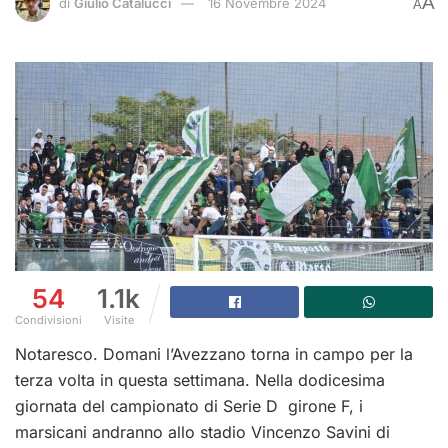
A
di
Giulio Catalucci
16 Novembre 2024
A
54
1.1k
Condivisioni
Visite
Notaresco. Domani l’Avezzano torna in campo per la
terza volta in questa settimana. Nella dodicesima
giornata del campionato di Serie D
girone F, i
marsicani andranno allo stadio Vincenzo Savini di