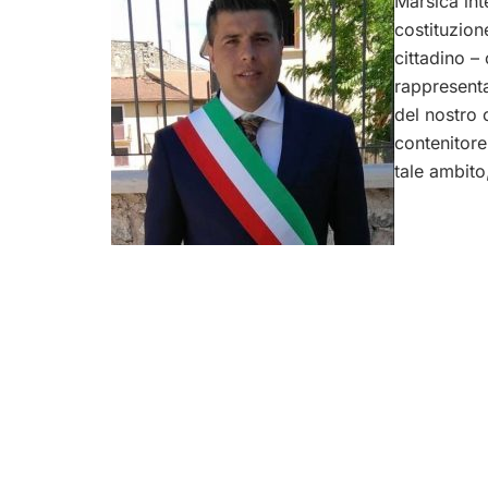
Marsica int
costituzione
cittadino –
rappresenta
del nostro 
contenitore
tale ambito