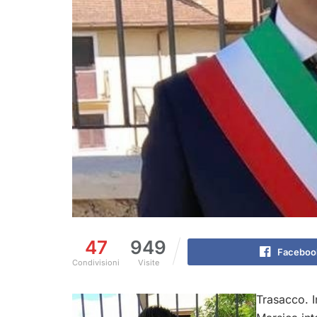
47
949
Faceboo
Condivisioni
Visite
Trasacco. In