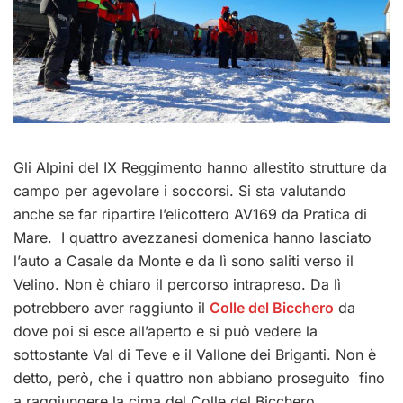
Gli Alpini del IX Reggimento hanno allestito strutture da
campo per agevolare i soccorsi. Si sta valutando
anche se far ripartire l’elicottero AV169 da Pratica di
Mare. I quattro avezzanesi domenica hanno lasciato
l’auto a Casale da Monte e da lì sono saliti verso il
Velino. Non è chiaro il percorso intrapreso. Da lì
potrebbero aver raggiunto il
Colle del Bicchero
da
dove poi si esce all’aperto e si può vedere la
sottostante Val di Teve e il Vallone dei Briganti. Non è
detto, però, che i quattro non abbiano proseguito fino
a raggiungere la cima del Colle del Bicchero.