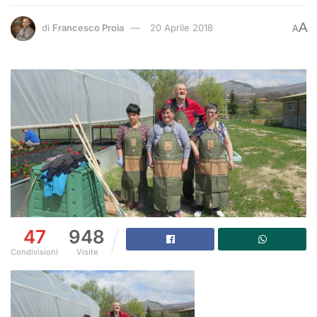
A
di
Francesco Proia
20 Aprile 2018
A
47
948
Condivisioni
Visite