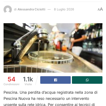
A
di
Alessandra Ciciotti
8 Luglio 2026
A
54
1.1k
Condivisioni
Visite
Pescina. Una perdita d’acqua registrata nella zona di
Pescina Nuova ha reso necessario un intervento
urgente sulla rete idrica. Per consentire ai tecnici di