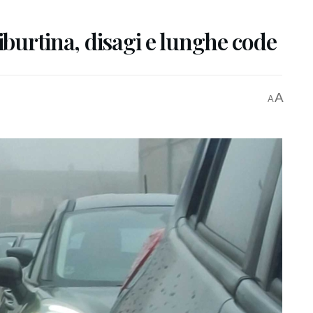
iburtina, disagi e lunghe code
A
A