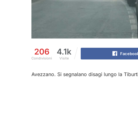
206
4.1k
Faceboo
Condivisioni
Visite
Avezzano. Si segnalano disagi lungo la Tiburti