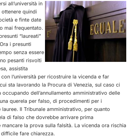
si all’università in
e ottenere quindi
società e finte date
o mai frequentato.
presunti “laureati”
Ora i presunti
 tempo senza essere
no pesanti risvolti
a, assistita
con l’università per ricostruire la vicenda e far
 cui sta lavorando la Procura di Venezia, sul caso ci
sta occupando dell’annullamento amministrativo delle
i una querela per falso, di procedimenti per i
e lauree. Il Tribunale amministrativo, per quanto
rela di falso che dovrebbe arrivare prima
e mancare la prova sulla falsità. La vicenda ora rischia
difficile fare chiarezza.