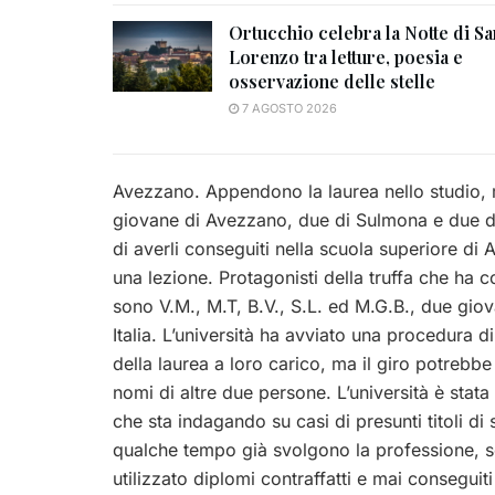
Ortucchio celebra la Notte di Sa
Lorenzo tra letture, poesia e
osservazione delle stelle
7 AGOSTO 2026
Avezzano. Appendono la laurea nello studio, 
giovane di Avezzano, due di Sulmona e due del
di averli conseguiti nella scuola superiore d
una lezione. Protagonisti della truffa che ha c
sono V.M., M.T, B.V., S.L. ed M.G.B., due gi
Italia. L’università ha avviato una procedura 
della laurea a loro carico, ma il giro potrebb
nomi di altre due persone. L’università è stat
che sta indagando su casi di presunti titoli di 
qualche tempo già svolgono la professione, s
utilizzato diplomi contraffatti e mai consegui