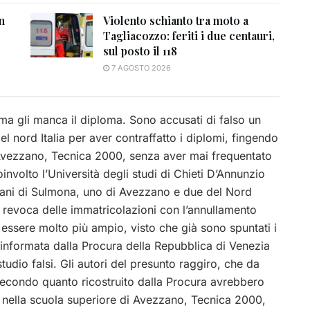
n
Violento schianto tra moto a
Tagliacozzo: feriti i due centauri,
sul posto il 118
7 AGOSTO 2026
ma gli manca il diploma. Sono accusati di falso un
 nord Italia per aver contraffatto i diplomi, fingendo
i Avezzano, Tecnica 2000, senza aver mai frequentato
oinvolto l’Università degli studi di Chieti D’Annunzio
ovani di Sulmona, uno di Avezzano e due del Nord
di revoca delle immatricolazioni con l’annullamento
e essere molto più ampio, visto che già sono spuntati i
a informata dalla Procura della Repubblica di Venezia
studio falsi. Gli autori del presunto raggiro, che da
econdo quanto ricostruito dalla Procura avrebbero
ti nella scuola superiore di Avezzano, Tecnica
2000,