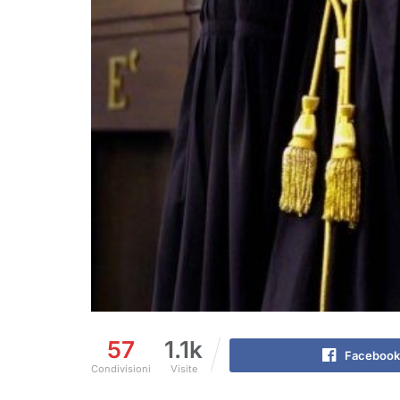
57
1.1k
Facebook
Condivisioni
Visite