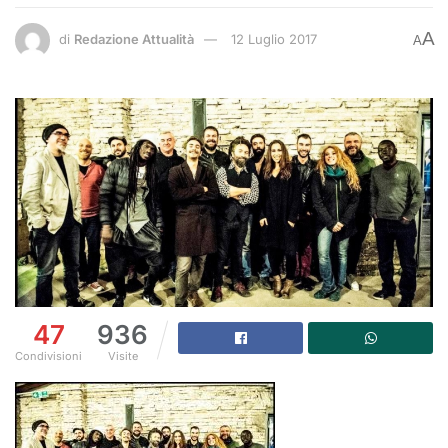
A
di
Redazione Attualità
12 Luglio 2017
A
47
936
Condivisioni
Visite