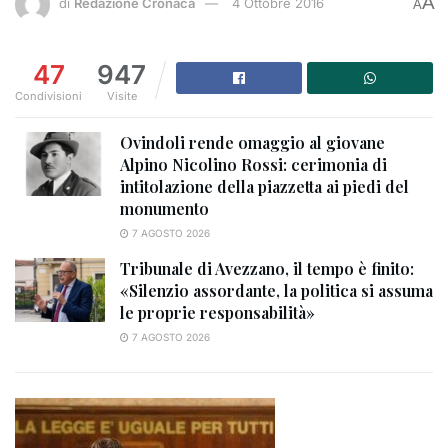
A
di
Redazione Cronaca
4 Ottobre 2016
A
47
947
Condivisioni
Visite
Ovindoli rende omaggio al giovane
Alpino Nicolino Rossi: cerimonia di
intitolazione della piazzetta ai piedi del
monumento
7 AGOSTO 2026
Tribunale di Avezzano, il tempo è finito:
«Silenzio assordante, la politica si assuma
le proprie responsabilità»
7 AGOSTO 2026