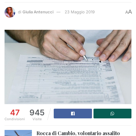
A
di
Giulia Antenucci
23 Maggio 2019
A
47
945
Condivisioni
Visite
Rocca di Cambio, volontario assalito