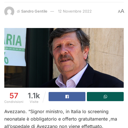
A
di
Sandro Gentile
12 Novembre 2022
A
57
1.1k
Condivisioni
Visite
Avezzano. “Signor ministro, in Italia lo screening
neonatale è obbligatorio e offerto gratuitamente ,ma
all’ospedale di Avezzano non viene effettuato.