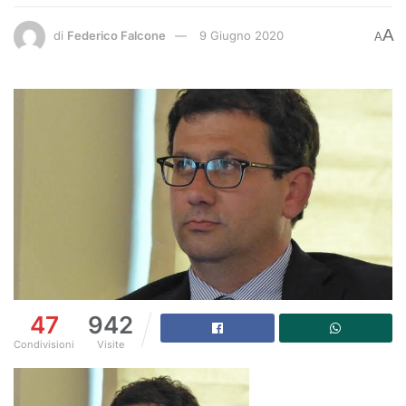
A
di
Federico Falcone
9 Giugno 2020
A
47
942
Condivisioni
Visite