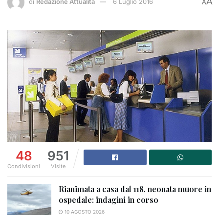
A
di
Redazione Attualità
6 Luglio 2016
A
48
951
Condivisioni
Visite
Rianimata a casa dal 118, neonata muore in
ospedale: indagini in corso
10 AGOSTO 2026