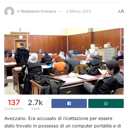
A
di
Redazione Cronaca
3 Marzo 2023
A
137
2.7k
Condivisioni
Visite
Avezzano. Era accusato di ricettazione per essere
stato trovato in possesso di un computer portatile e di