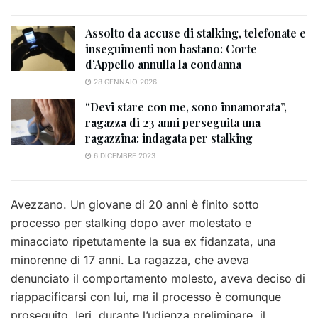
Assolto da accuse di stalking, telefonate e
inseguimenti non bastano: Corte
d’Appello annulla la condanna
28 GENNAIO 2026
“Devi stare con me, sono innamorata”,
ragazza di 23 anni perseguita una
ragazzina: indagata per stalking
6 DICEMBRE 2023
Avezzano. Un giovane di 20 anni è finito sotto
processo per stalking dopo aver molestato e
minacciato ripetutamente la sua ex fidanzata, una
minorenne di 17 anni. La ragazza, che aveva
denunciato il comportamento molesto, aveva deciso di
riappacificarsi con lui, ma il processo è comunque
proseguito. Ieri, durante l’udienza preliminare, il