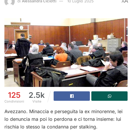
A
di
Alessandra Ciciotti
10 Luglio 2025
A
125
2.5k
Condivisioni
Visite
Avezzano. Minaccia e perseguita la ex minorenne, lei
lo denuncia ma poi lo perdona e ci torna insieme: lui
rischia lo stesso la condanna per stalking.