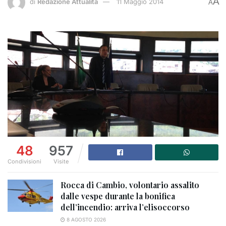
A
di
Redazione Attualità
11 Maggio 2014
A
48
957
Condivisioni
Visite
Rocca di Cambio, volontario assalito
dalle vespe durante la bonifica
dell’incendio: arriva l’elisoccorso
8 AGOSTO 2026