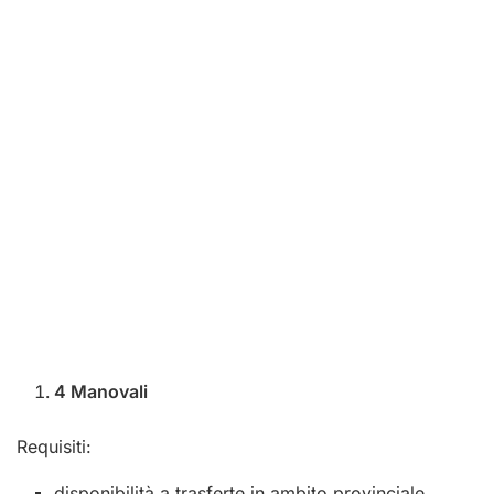
4 Manovali
Requisiti:
disponibilità a trasferte in ambito provinciale