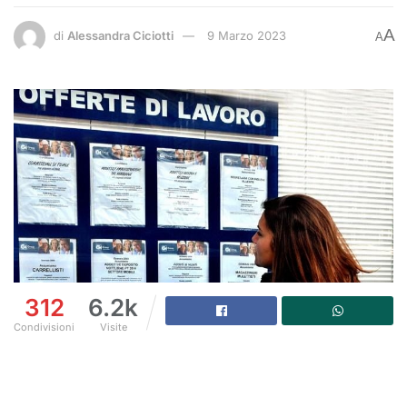
A
di
Alessandra Ciciotti
9 Marzo 2023
A
312
6.2k
Condivisioni
Visite