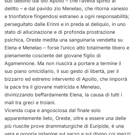
suo destino dal dio Apollo – che l’aveva spinto al
delitto – e dal pavido zio Menelao, che ritorna vanesio
e trionfatore fingendosi estraneo a ogni responsabilità;
perseguitato dalle Erinni e in preda al deliquio, in uno
stato di allucinazione e di profonda prostrazione
psichica, Oreste medita una sanguinaria vendetta su
Elena e Menelao – forse l’unico atto totalmente libero e
pienamente cosciente del giovane figlio di
Agamennone. Ma non riuscirà a portare a termine il
suo piano omicidiario, il suo gesto di libertà, per il
bizzarro ed estremo intervento di Apollo, che imporrà
la pace tra il giovane matricida e Menelao,
divinizzando beffardamente Elena, la causa di tutti i
mali tra greci e troiani.
Vicenda cupa e angosciosa dal finale solo
apparentemente lieto, Oreste, oltre a essere una delle
più riuscite prove drammaturgiche di Euripide, è una
vera e propria indagine sul sacro e sul divino coi mezzi