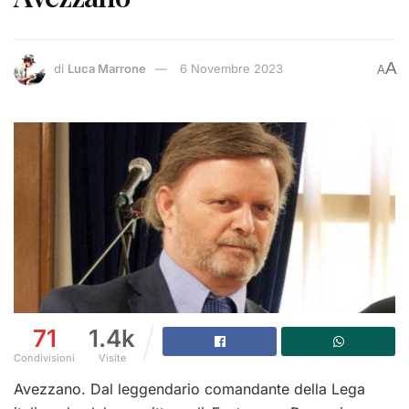
A
di
Luca Marrone
6 Novembre 2023
A
71
1.4k
Condivisioni
Visite
Avezzano. Dal leggendario comandante della Lega