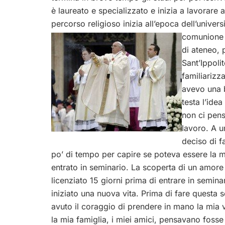
è laureato e specializzato e inizia a lavorare
percorso religioso inizia all’epoca dell’univer
comunione 
di ateneo, 
Sant’Ippoli
familiarizz
avevo una 
testa l’ide
non ci pens
lavoro. A u
deciso di f
po’ di tempo per capire se poteva essere la m
entrato in seminario. La scoperta di un amore 
licenziato 15 giorni prima di entrare in seminar
iniziato una nuova vita. Prima di fare questa 
avuto il coraggio di prendere in mano la mia v
la mia famiglia, i miei amici, pensavano fosse