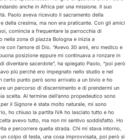
 andando anche in Africa per una missione. Il suo
sità. Paolo aveva ricevuto il sacramento della
e della
cresima, ma non era praticante. Con gli amici
poi, comincia a frequentare la parrocchia di
to nella zona di piazza Bologna e inizia a
are con l’amore di Dio. “Avevo 30 anni, ero medico e
buona posizione eppure mi continuava a ronzare in
a di diventare sacerdote”, ha spiegato Paolo, “poi però
avo più perchè ero impegnato nello studio e nel
n certo punto però sono arrivato a un bivio e ho
are un percorso di discernimento e di prendermi un
ia scelta. Al termine dell’anno propedeutico sono
per il Signore è stata molto naturale, mi sono
io, ho chiuso la partita IVA ho lasciato tutto e ho
scelta avevo tutto, ma non mi sentivo soddisfatto. Ho
ita e percorrere quella strada. Chi mi stava intorno,
 un colpo di testa, una cosa improvvisata, poi però si