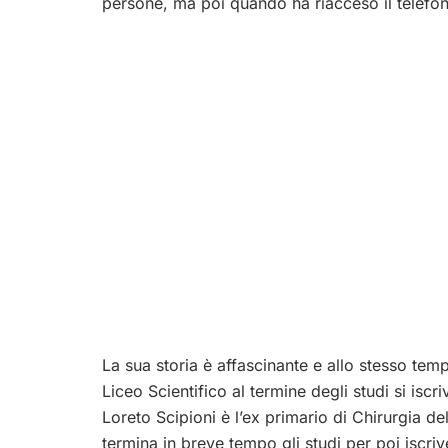
persone, ma poi quando ha riacceso il telefon
La sua storia è affascinante e allo stesso tem
Liceo Scientifico al termine degli studi si isc
Loreto Scipioni è l’ex primario di Chirurgia d
termina in breve tempo gli studi per poi iscriv