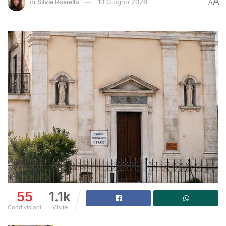
A
di
Silvia Rosiello
10 Giugno 2026
A
55
1.1k
Condivisioni
Visite