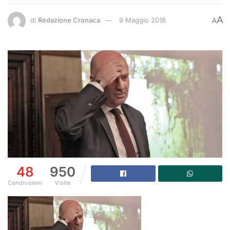
A
di
Redazione Cronaca
9 Maggio 2018
A
48
950
Condivisioni
Visite