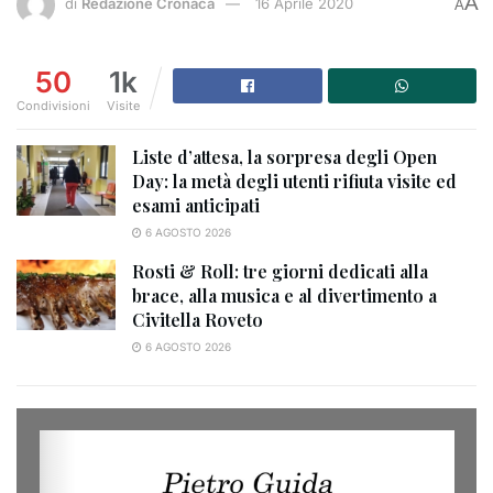
A
di
Redazione Cronaca
16 Aprile 2020
A
50
1k
Condivisioni
Visite
Liste d’attesa, la sorpresa degli Open
Day: la metà degli utenti rifiuta visite ed
esami anticipati
6 AGOSTO 2026
Rosti & Roll: tre giorni dedicati alla
brace, alla musica e al divertimento a
Civitella Roveto
6 AGOSTO 2026