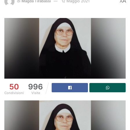
A
di
Magda Tirabassi
12 Maggio 2021
A
50
996
Condivisioni
Visite