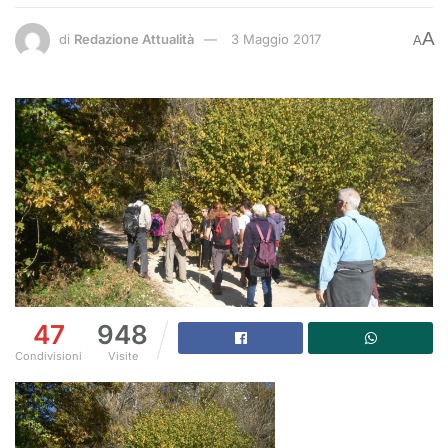
A
di
Redazione Attualità
3 Maggio 2017
A
47
948
Condivisioni
Visite