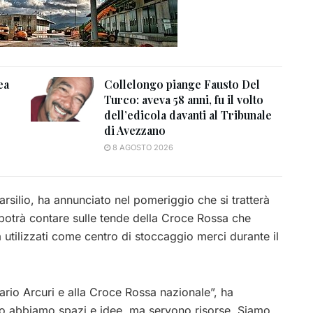
ea
Collelongo piange Fausto Del
Turco: aveva 58 anni, fu il volto
dell’edicola davanti al Tribunale
di Avezzano
8 AGOSTO 2026
rsilio, ha annunciato nel pomeriggio che si tratterà
otrà contare sulle tende della Croce Rossa che
à utilizzati come centro di stoccaggio merci durante il
rio Arcuri e alla Croce Rossa nazionale”, ha
zo abbiamo spazi e idee, ma servono risorse. Siamo