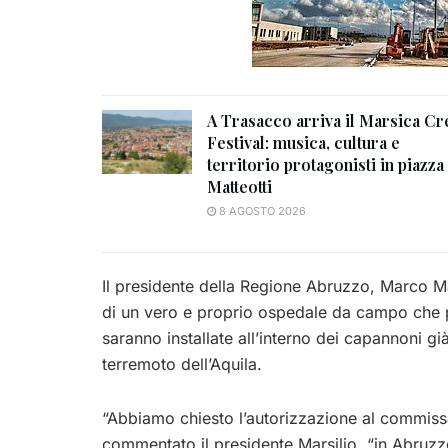
A Trasacco arriva il Marsica Cr
Festival: musica, cultura e
territorio protagonisti in piazza
Matteotti
8 AGOSTO 2026
Il presidente della Regione Abruzzo, Marco Ma
di un vero e proprio ospedale da campo che p
saranno installate all’interno dei capannoni gi
terremoto dell’Aquila.
“Abbiamo chiesto l’autorizzazione al commissa
commentato il presidente Marsilio, “in Abruz