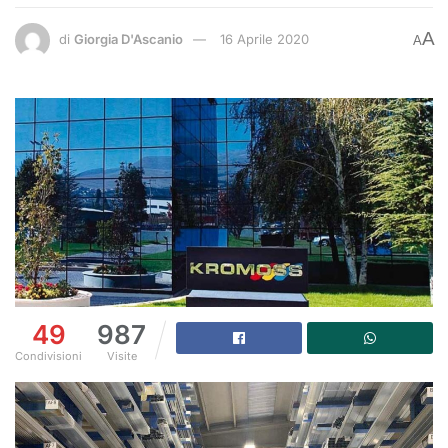
A
di
Giorgia D'Ascanio
16 Aprile 2020
A
49
987
Condivisioni
Visite