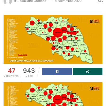
A
di
Redazione Cronaca
4 Novembre 2020
A
47
943
Condivisioni
Visite