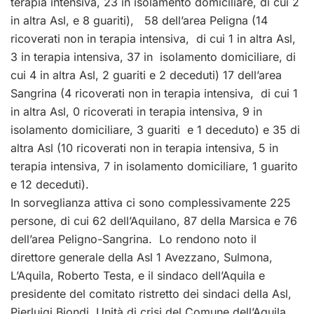
terapia intensiva, 23 in isolamento domiciliare, di cui 2
in altra
Asl
, e 8 guariti), 58 dell’area Peligna (14
ricoverati non in terapia intensiva, di cui 1 in altra
Asl
,
3 in terapia intensiva, 37 in isolamento domiciliare, di
cui 4 in altra
Asl
, 2 guariti e 2 deceduti) 17 dell’area
Sangrina (4 ricoverati non in terapia intensiva, di cui 1
in altra
Asl
, 0 ricoverati in terapia intensiva, 9 in
isolamento domiciliare, 3 guariti e 1 deceduto) e 35 di
altra
Asl
(10 ricoverati non in terapia intensiva, 5 in
terapia intensiva, 7 in isolamento domiciliare, 1 guarito
e 12 deceduti).
In sorveglianza attiva ci sono complessivamente 225
persone, di cui 62 dell’Aquilano, 87 della Marsica e 76
dell’area Peligno-Sangrina.
Lo rendono noto il
direttore generale della
Asl
1 Avezzano, Sulmona,
L’Aquila, Roberto Testa, e il sindaco dell’Aquila e
presidente del comitato ristretto dei sindaci della
Asl
,
Pierluigi Biondi.
Unità di crisi del Comune dell’Aquila,