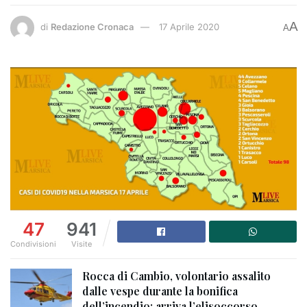
A
di
Redazione Cronaca
17 Aprile 2020
A
47
941
Condivisioni
Visite
Rocca di Cambio, volontario assalito
dalle vespe durante la bonifica
dell’incendio: arriva l’elisoccorso