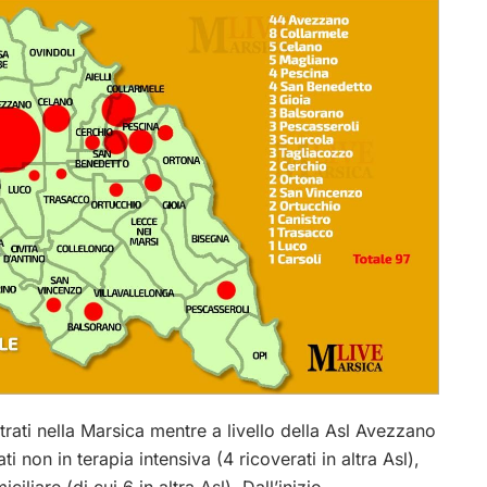
rati nella Marsica mentre a livello della Asl Avezzano
 non in terapia intensiva (4 ricoverati in altra Asl),
iliare (di cui 6 in altra Asl). Dall’inizio