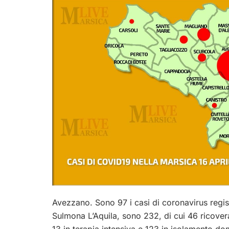
Avezzano. Sono 97 i casi di coronavirus regist
Sulmona L’Aquila, sono 232, di cui 46 ricoverati
13 in terapia intensiva e 123 in isolamento domic