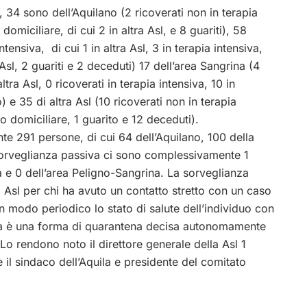
l,
34 sono dell’Aquilano
(2 ricoverati non in terapia
domiciliare, di cui 2 in altra Asl, e 8 guariti)
,
58
tensiva, di cui 1 in altra Asl, 3 in terapia intensiva,
 Asl, 2 guariti e 2 deceduti)
17 dell’area Sangrina
(4
ltra Asl, 0 ricoverati in terapia intensiva, 10 in
o) e
35 di altra Asl
(10 ricoverati non in terapia
to domiciliare, 1 guarito e 12 deceduti).
te 291 persone, di cui 64 dell’Aquilano, 100 della
 sorveglianza passiva ci sono complessivamente 1
ca e 0 dell’area Peligno-Sangrina. La sorveglianza
a Asl per chi ha avuto un contatto stretto con un caso
in modo periodico lo stato di salute dell’individuo con
iva è una forma di quarantena decisa autonomamente
 Lo rendono noto il direttore generale della Asl 1
il sindaco dell’Aquila e presidente del comitato