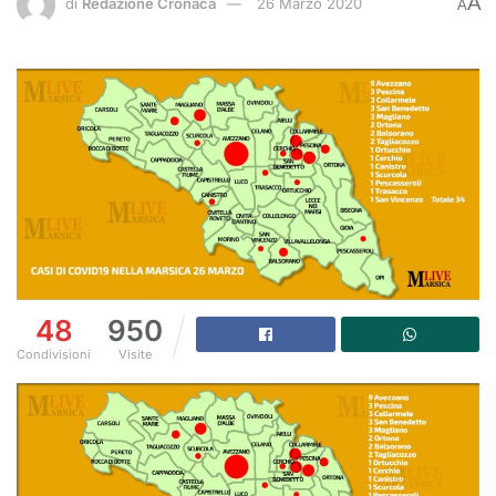
A
di
Redazione Cronaca
26 Marzo 2020
A
48
950
Condivisioni
Visite