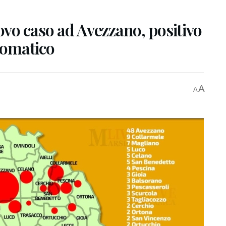
vo caso ad Avezzano, positivo
ntomatico
A
A