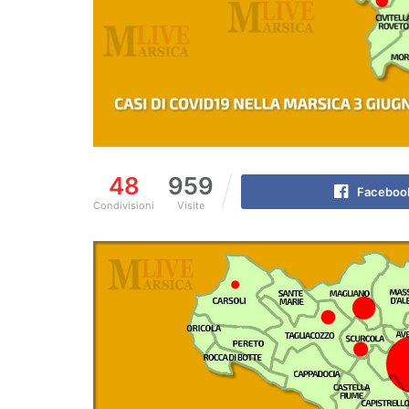
48
959
Faceboo
Condivisioni
Visite