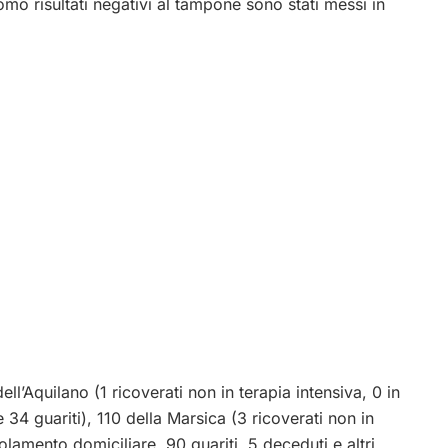
’uomo risultati negativi al tampone sono stati messi in
ell’Aquilano (1 ricoverati non in terapia intensiva, 0 in
 34 guariti), 110 della Marsica (3 ricoverati non in
isolamento domiciliare, 90 guariti, 5 deceduti e altri