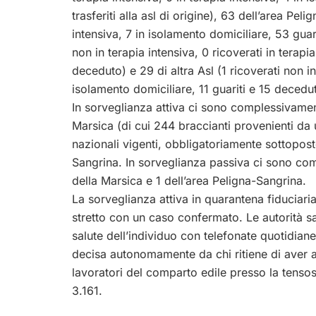
trasferiti alla asl di origine), 63 dell’area Pel
intensiva, 7 in isolamento domiciliare, 53 guari
non in terapia intensiva, 0 ricoverati in terapi
deceduto) e 29 di altra
Asl
(1 ricoverati non in
isolamento domiciliare, 11 guariti e 15 decedut
In sorveglianza attiva ci sono complessivamen
Marsica (di cui 244 braccianti provenienti da
nazionali vigenti, obbligatoriamente sottopos
Sangrina. In sorveglianza passiva ci sono com
della Marsica e 1 dell’area Peligna-Sangrina.
La sorveglianza attiva in quarantena fiduciari
stretto con un caso confermato. Le autorità sa
salute dell’individuo con telefonate quotidia
decisa autonomamente da chi ritiene di aver avu
lavoratori del comparto edile presso la tensos
3.161.