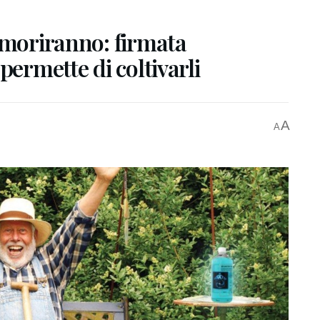
 moriranno: firmata
permette di coltivarli
A
A