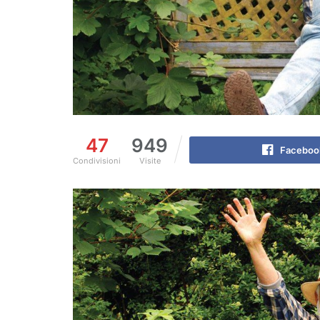
47
949
Faceboo
Condivisioni
Visite