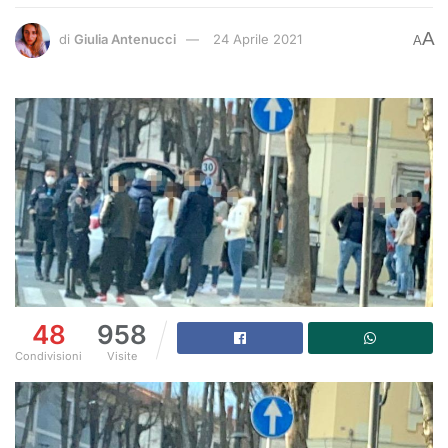
A
di
Giulia Antenucci
24 Aprile 2021
A
48
958
Condivisioni
Visite