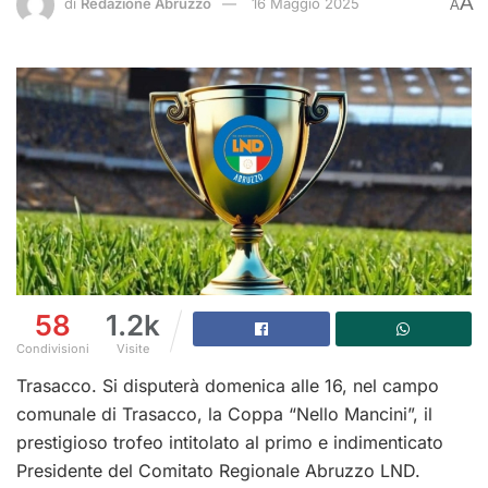
A
di
Redazione Abruzzo
16 Maggio 2025
A
58
1.2k
Condivisioni
Visite
Trasacco. Si disputerà domenica alle 16, nel campo
comunale di Trasacco, la Coppa “Nello Mancini”, il
prestigioso trofeo intitolato al primo e indimenticato
Presidente del Comitato Regionale Abruzzo LND.