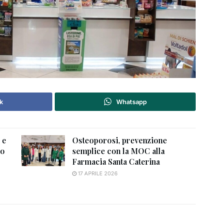
k
Whatsapp
 e
Osteoporosi, prevenzione
lo
semplice con la MOC alla
Farmacia Santa Caterina
17 APRILE 2026