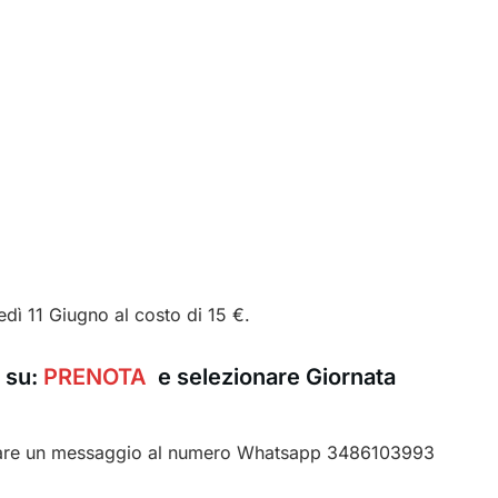
edì 11 Giugno al costo di 15 €.
e su:
PREN
O
T
A
e selezionare
Giornata
dare un messaggio al numero Whatsapp 3486103993