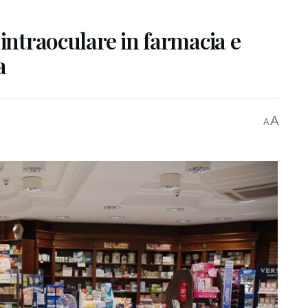
 intraoculare in farmacia e
a
A
A