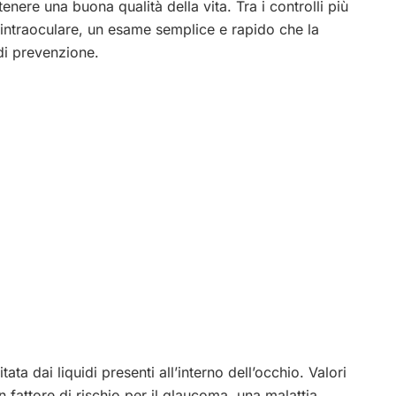
nere una buona qualità della vita. Tra i controlli più
 intraoculare, un esame semplice e rapido che la
di prevenzione.
ata dai liquidi presenti all’interno dell’occhio. Valori
fattore di rischio per il glaucoma, una malattia