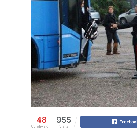
48
955
Faceboo
Condivisioni
Visite