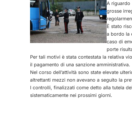
A riguardo 
grosse irreg
regolarment
È stato ris
a bordo la d
caso di em
porte risul
Per tali motivi è stata contestata la relativa 
il pagamento di una sanzione amministrativa.
Nel corso dell’attività sono state elevate ulte
altrettanti mezzi non avevano a seguito la pr
I controlli, finalizzati come detto alla tutela d
sistematicamente nei prossimi giorni.