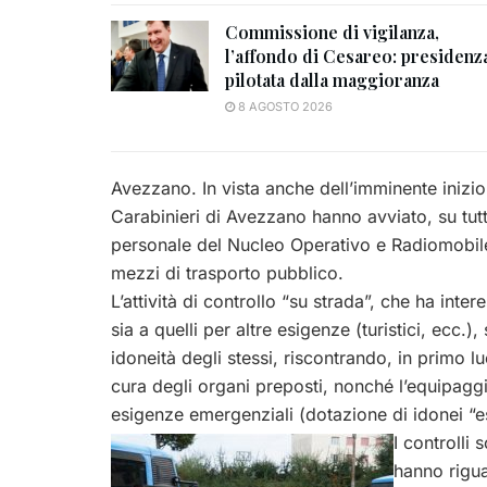
Commissione di vigilanza,
l’affondo di Cesareo: presidenz
pilotata dalla maggioranza
8 AGOSTO 2026
Avezzano. In vista anche dell’imminente inizio
Carabinieri di Avezzano hanno avviato, su tutt
personale del Nucleo Operativo e Radiomobile e 
mezzi di trasporto pubblico.
L’attività di controllo “su strada”, che ha intere
sia a quelli per altre esigenze (turistici, ecc.),
idoneità degli stessi, riscontrando, in primo l
cura degli organi preposti, nonché l’equipaggi
esigenze emergenziali (dotazione di idonei “estin
I controlli 
hanno rigua