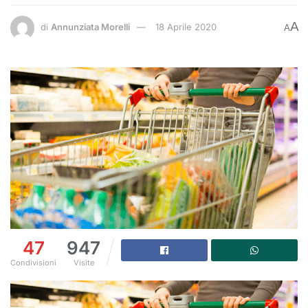
A
di
Annunziata Morelli
18 Aprile 2020
A
47
947
Condivisioni
Visite