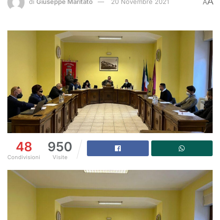
A
di
Giuseppe Maritato
20 Novembre 2021
A
48
950
Condivisioni
Visite