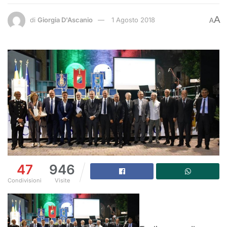
A
di
Giorgia D'Ascanio
1 Agosto 2018
A
47
946
Condivisioni
Visite