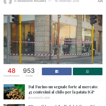
A
di
Redazione Attualità
16 Febbraio 2015
A
48
953
Condivisioni
Visite
Dal Fucino un segnale forte al mercato:
45 centesimi al chilo per la patata IGP
8 AGOSTO 2026