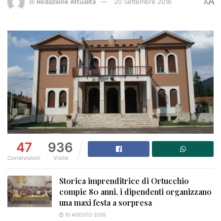
A
di
Redazione Attualità
20 Settembre 2016
A
47
936
Condivisioni
Visite
Storica imprenditrice di Ortucchio
compie 80 anni, i dipendenti organizzano
una maxi festa a sorpresa
10 AGOSTO 2026