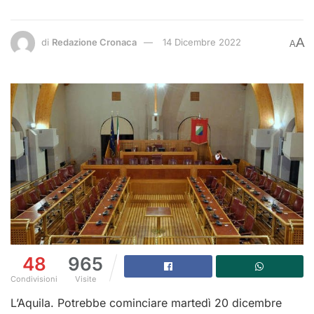
A
di
Redazione Cronaca
14 Dicembre 2022
A
48
965
Condivisioni
Visite
L’Aquila. Potrebbe cominciare martedì 20 dicembre