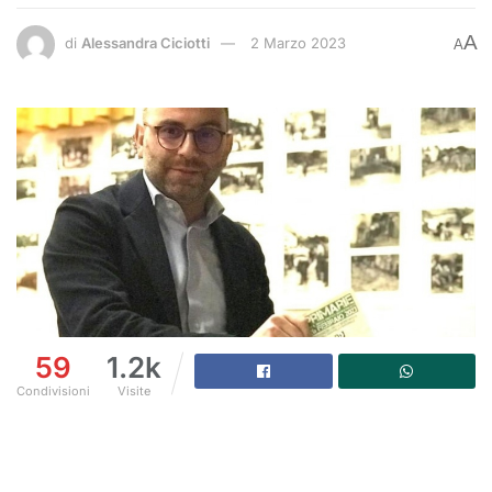
A
di
Alessandra Ciciotti
2 Marzo 2023
A
59
1.2k
Condivisioni
Visite