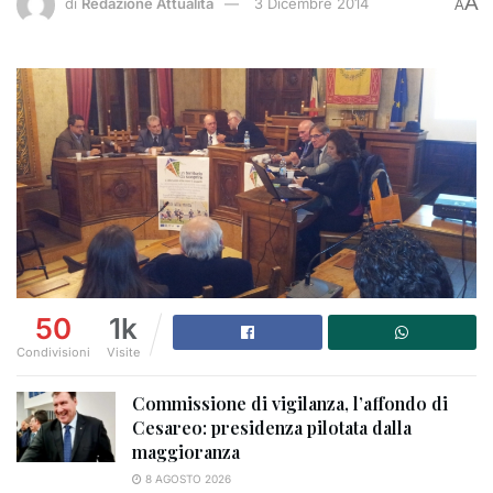
A
di
Redazione Attualità
3 Dicembre 2014
A
50
1k
Condivisioni
Visite
Commissione di vigilanza, l’affondo di
Cesareo: presidenza pilotata dalla
maggioranza
8 AGOSTO 2026