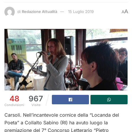
A
di
Redazione Attualità
15 Luglio 2019
A
48
967
Condivisioni
Visite
Carsoli. Nell’incantevole cornice della “Locanda del
Poeta” a Collalto Sabino (RI) ha avuto luogo la
premiazione del 7° Concorso Letterario “Pietro